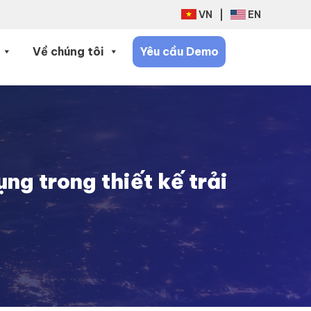
VN
|
EN
Về chúng tôi
Yêu cầu Demo
g trong thiết kế trải