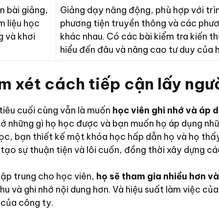
n bài giảng,
Giảng dạy năng động, phù hợp với trì
m liệu học
phương tiện truyền thông và các phư
g và khơi
khác nhau. Có các bài kiểm tra kiến t
hiểu đến đâu và nâng cao tư duy của 
em xét cách tiếp cận lấy ngư
 tiêu cuối cùng vẫn là muốn
học viên ghi nhớ và áp 
ớ những gì họ học được và bạn muốn họ áp dụng nhữn
học, bạn thiết kế một khóa học hấp dẫn họ và họ thấ
tạo sự thuận tiện và lôi cuốn, đồng thời xây dựng c
tập trung cho học viên,
họ sẽ tham gia nhiều hơn v
thu và ghi nhớ nội dung hơn. Và hiệu suất làm việc củ
 của công ty.