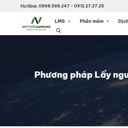
Chuyển
Hotline:
0868.568.247 - 0912.27.27.25
đến
nội
LMS
Phần mềm
Dịch
dung
Phương pháp Lấy ngườ