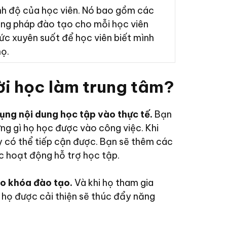
nh độ của học viên. Nó bao gồm các
ơng pháp đào tạo cho mỗi học viên
hức xuyên suốt để học viên biết mình
họ.
ời học làm trung tâm?
dụng nội dung học tập vào thực tế.
Bạn
g gì họ học được vào công việc. Khi
y có thể tiếp cận được. Bạn sẽ thêm các
ác hoạt động hỗ trợ học tập.
ào khóa đào tạo.
Và khi họ tham gia
a họ được cải thiện sẽ thúc đẩy năng