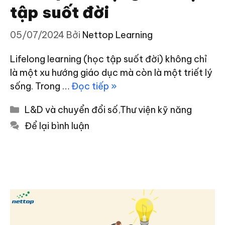
tập suốt đời
05/07/2024
Bởi
Nettop Learning
Lifelong learning (học tập suốt đời) không chỉ
là một xu hướng giáo dục mà còn là một triết lý
sống. Trong …
Đọc tiếp »
Danh
L&D và chuyển đổi số
,
Thư viện kỹ năng
mục
Để lại bình luận