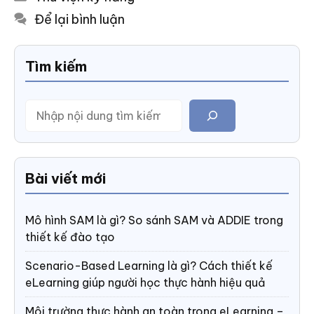
mục
Để lại bình luận
Tìm kiếm
Tìm
kiếm
Bài viết mới
Mô hình SAM là gì? So sánh SAM và ADDIE trong
thiết kế đào tạo
Scenario-Based Learning là gì? Cách thiết kế
eLearning giúp người học thực hành hiệu quả
Môi trường thực hành an toàn trong eLearning –