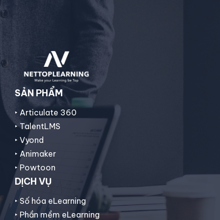
SẢN PHẨM
‣ Articulate 360
‣ TalentLMS
‣ Vyond
‣ Animaker
‣
Powtoon
DỊCH VỤ
‣ Số hóa eLearning
‣ Phần mềm eLearning