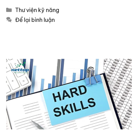
Danh
Thư viện kỹ năng
mục
Để lại bình luận