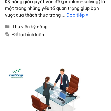
Kỹ năng giải quyết vấn đề (problem-solving) là
một trong những yếu tố quan trọng giúp bạn
vượt qua thách thức trong …
Đọc tiếp »
Danh
Thư viện kỹ năng
mục
Để lại bình luận