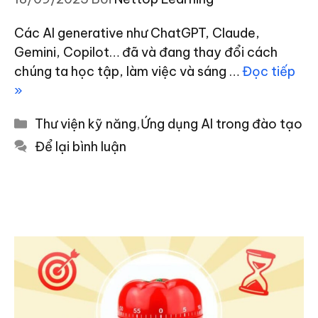
Các AI generative như ChatGPT, Claude,
Gemini, Copilot… đã và đang thay đổi cách
chúng ta học tập, làm việc và sáng …
Đọc tiếp
»
Danh
Thư viện kỹ năng
,
Ứng dụng AI trong đào tạo
mục
Để lại bình luận