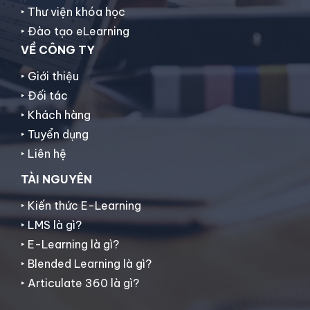
‣ Thư viện khóa học
‣ Đào tạo eLearning
VỀ CÔNG TY
‣ Giới thiệu
‣ Đối tác
‣ Khách hàng
‣ Tuyển dụng
‣ Liên hệ
TÀI NGUYÊN
‣ Kiến thức E-Learning
‣ LMS là gì?
‣ E-Learning là gì?
‣ Blended Learning là gì?
‣ Articulate 360 là gì?