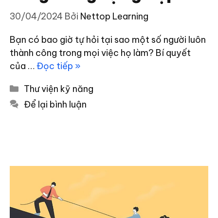
30/04/2024
Bởi
Nettop Learning
Bạn có bao giờ tự hỏi tại sao một số người luôn
thành công trong mọi việc họ làm? Bí quyết
của …
Đọc tiếp »
Danh
Thư viện kỹ năng
mục
Để lại bình luận