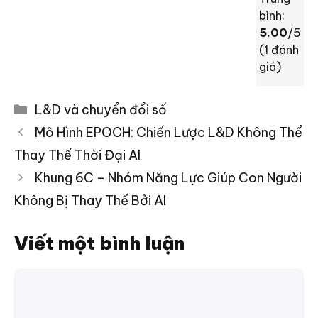
bình:
5.00
/5
(
1
đánh
giá)
Danh
L&D và chuyển đổi số
mục
Mô Hình EPOCH: Chiến Lược L&D Không Thể
Thay Thế Thời Đại AI
Khung 6C – Nhóm Năng Lực Giúp Con Người
Không Bị Thay Thế Bởi AI
Viết một bình luận
Bình
luận