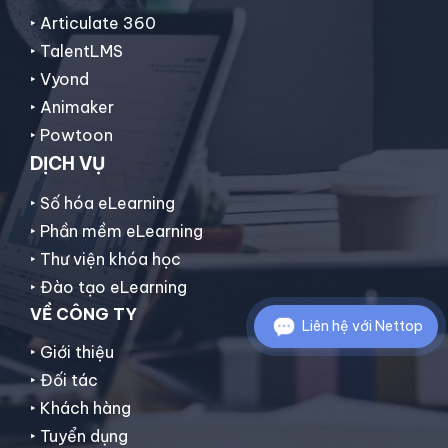
‣ Articulate 360
‣ TalentLMS
‣ Vyond
‣ Animaker
‣
Powtoon
DỊCH VỤ
‣ Số hóa eLearning
‣ Phần mềm eLearning
‣ Thư viện khóa học
‣ Đào tạo eLearning
VỀ CÔNG TY
Liên hệ với Nettop
‣ Giới thiệu
‣ Đối tác
‣ Khách hàng
‣ Tuyển dụng