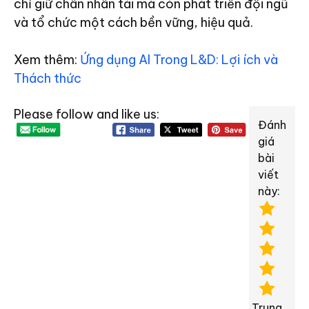
chỉ giữ chân nhân tài mà còn phát triển đội ngũ
và tổ chức một cách bền vững, hiệu quả.
Xem thêm:
Ứng dụng AI Trong L&D: Lợi ích và
Thách thức
Please follow and like us:
Đánh
giá
bài
viết
này:
Trung