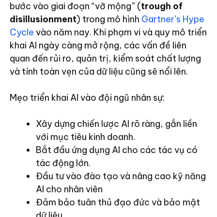
bước vào giai đoạn “vỡ mộng” (
trough of
disillusionment
) trong mô hình
Gartner’s Hype
Cycle
vào năm nay. Khi phạm vi và quy mô triển
khai AI ngày càng mở rộng, các vấn đề liên
quan đến rủi ro, quản trị, kiểm soát chất lượng
và tính toàn vẹn của dữ liệu cũng sẽ nổi lên.
Mẹo triển khai AI vào đội ngũ nhân sự:
Xây dựng chiến lược AI rõ ràng, gắn liền
với mục tiêu kinh doanh.
Bắt đầu ứng dụng AI cho các tác vụ có
tác động lớn.
Đầu tư vào đào tạo và nâng cao kỹ năng
AI cho nhân viên
Đảm bảo tuân thủ đạo đức và bảo mật
dữ liệu.