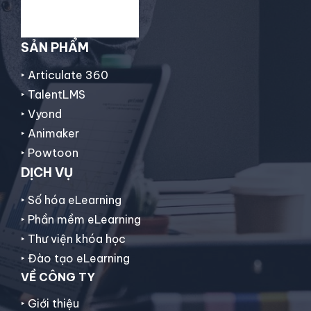
SẢN PHẨM
‣ Articulate 360
‣ TalentLMS
‣ Vyond
‣ Animaker
‣
Powtoon
DỊCH VỤ
‣ Số hóa eLearning
‣ Phần mềm eLearning
‣ Thư viện khóa học
‣ Đào tạo eLearning
VỀ CÔNG TY
‣ Giới thiệu