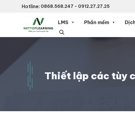
Chuyển
Hotline:
0868.568.247 - 0912.27.27.25
đến
nội
LMS
Phần mềm
Dịch
dung
Thiết lập các tùy 