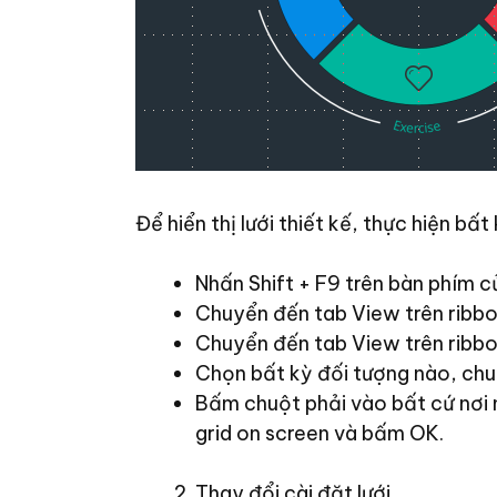
Để hiển thị lưới thiết kế, thực hiện bấ
Nhấn Shift + F9 trên bàn phím c
Chuyển đến tab View trên ribbo
Chuyển đến tab View trên ribbo
Chọn bất kỳ đối tượng nào, chu
Bấm chuột phải vào bất cứ nơi n
grid on screen và bấm OK.
Thay đổi cài đặt lưới