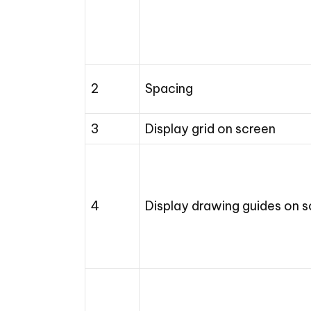
2
Spacing
3
Display grid on screen
4
Display drawing guides on 