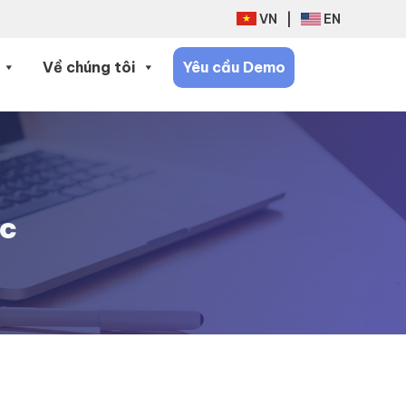
VN
|
EN
Về chúng tôi
Yêu cầu Demo
ớc