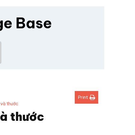
ge Base
Print
 và thước
và thước