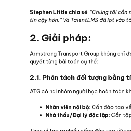
Stephen Little chia sẻ
:
“Chúng tôi cần 
tin cậy hơn.” Và TalentLMS đã lọt vào t
2. Giải pháp
:
Armstrong Transport Group không chỉ đơ
quyết từng bài toán cụ thể:
2.1. Phân tách đối tượng bằng t
ATG có hai nhóm người học hoàn toàn kh
Nhân viên nội bộ:
Cần đào tạo về
Nhà thầu/Đại lý độc lập:
Cần tập
Thay vì tạo ra nhiều cổng đào tạo rời r