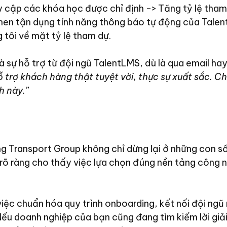
 cập các khóa học được chỉ định -> Tăng tỷ lệ tham 
en tận dụng tính năng thông báo tự động của Talent
 tôi về mặt tỷ lệ tham dự.
à sự hỗ trợ từ đội ngũ TalentLMS, dù là qua email ha
ỗ trợ khách hàng thật tuyệt vời, thực sự xuất sắc. Ch
h này.
”
 Transport Group không chỉ dừng lại ở những con s
õ ràng cho thấy việc lựa chọn đúng nền tảng công n
iệc chuẩn hóa quy trình onboarding, kết nối đội ngũ
Nếu doanh nghiệp của bạn cũng đang tìm kiếm lời giả