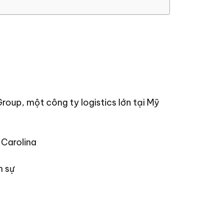
oup, một công ty logistics lớn tại Mỹ
 Carolina
n sự