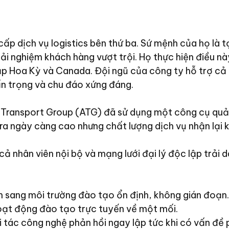
p dịch vụ logistics bên thứ ba. Sứ mệnh của họ là tạ
rải nghiệm khách hàng vượt trội. Họ thực hiện điều
khắp Hoa Kỳ và Canada. Đội ngũ của công ty hỗ trợ c
ẩn trọng và chu đáo xứng đáng.
 Transport Group (ATG) đã sử dụng một công cụ quản
ỏ ra ngày càng cao nhưng chất lượng dịch vụ nhận lại
ả nhân viên nội bộ và mạng lưới đại lý độc lập trả
 sang môi trường đào tạo ổn định, không gián đoạn.
oạt động đào tạo trực tuyến về một mối.
tác công nghệ phản hồi ngay lập tức khi có vấn đề p