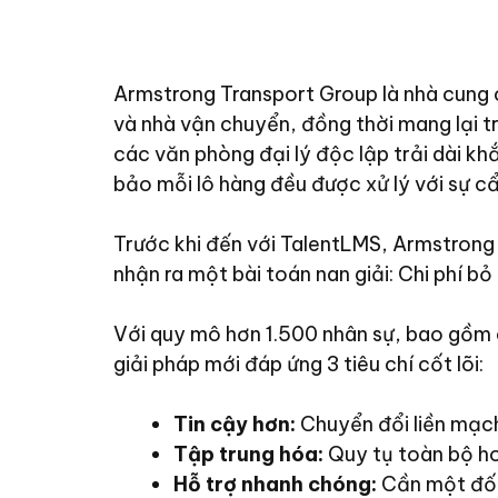
Armstrong Transport Group là nhà cung cấ
và nhà vận chuyển, đồng thời mang lại t
các văn phòng đại lý độc lập trải dài 
bảo mỗi lô hàng đều được xử lý với sự c
Trước khi đến với TalentLMS, Armstrong
nhận ra một bài toán nan giải: Chi phí b
Với quy mô hơn 1.500 nhân sự, bao gồm c
giải pháp mới đáp ứng 3 tiêu chí cốt lõi:
Tin cậy hơn:
Chuyển đổi liền mạch
Tập trung hóa:
Quy tụ toàn bộ h
Hỗ trợ nhanh chóng:
Cần một đối 