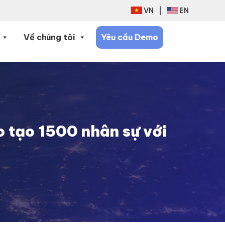
VN
|
EN
Về chúng tôi
Yêu cầu Demo
 tạo 1500 nhân sự với