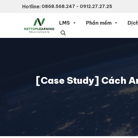
Chuyển
Hotline:
0868.568.247 - 0912.27.27.25
đến
nội
LMS
Phần mềm
Dịch
dung
[Case Study] Cách Ar